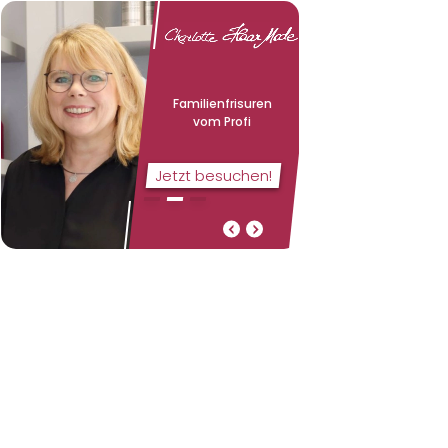
Famili­en­frisuren
vom Profi
Jetzt besuchen!
Familienfrisuren vom Profi
Wir sind auch samstags
da!