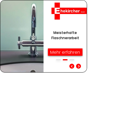
Meisterhafte
Flasch­nerarbeit
Mehr erfahren
Meisterhafte
Kompetenz im
Flaschnerarbeit
Heizungsbau