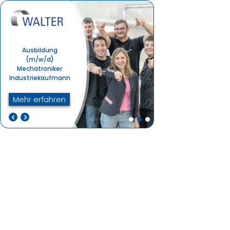
Ausbildung
(m/w/d)
Mechatroniker
Industriekaufmann
Mehr erfahren
Ausbildung (m/w/d)
Duales Studium
Mechatroniker
(m/w/d)
Industriekaufmann
Bachelor of Science
(B.Sc.)