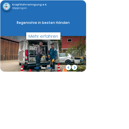
Krapf Rohrreinigung e.K.
Göppingen
Regenrohre in besten Händen
Mehr erfahren
Regenrohre in besten Händen
Bad-Leitungen ohne