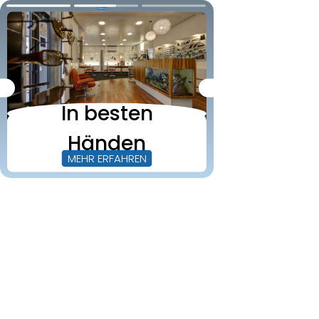
In besten
In besten Händen
Vertrauen Sie den Spez
Händen
MEHR ERFAHREN