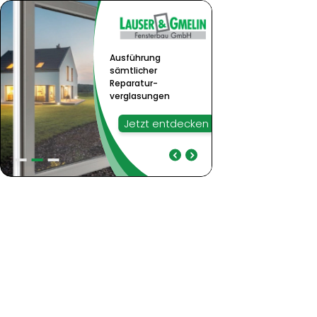
Ausführung
sämtlicher
Reparatur-
verglasungen
Jetzt entdecken
Ausführung
Bei Weru ist Standard
sämtlicher Reparatur-
bereits Premium
verglasungen