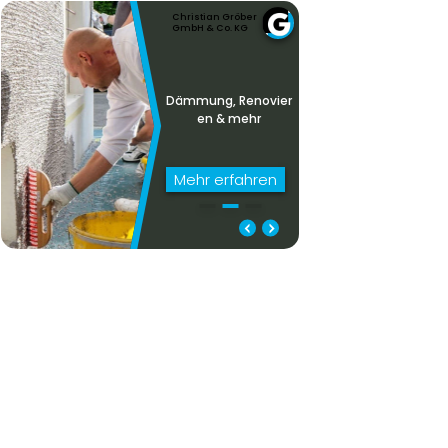
Christian Gröber
GmbH & Co. KG
Dämmung, Renovier
en & mehr
Mehr erfahren
Dämmung, Renovieren
Mit uns macht
& mehr
Renovieren Spaß