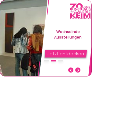
Wechselnde
Ausstellungen
Jetzt entdecken
Wechselnde Ausstellungen
Inspirierende Werke für Ihr
Zuhause