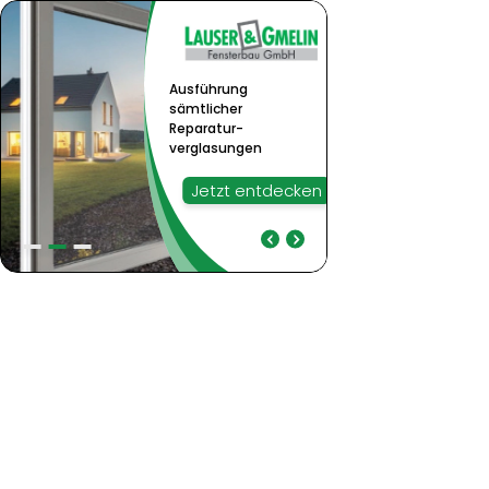
Ausführung
sämtlicher
Reparatur-
verglasungen
Jetzt entdecken
Ausführung
Bei Weru ist Standard
sämtlicher Reparatur-
bereits Premium
verglasungen