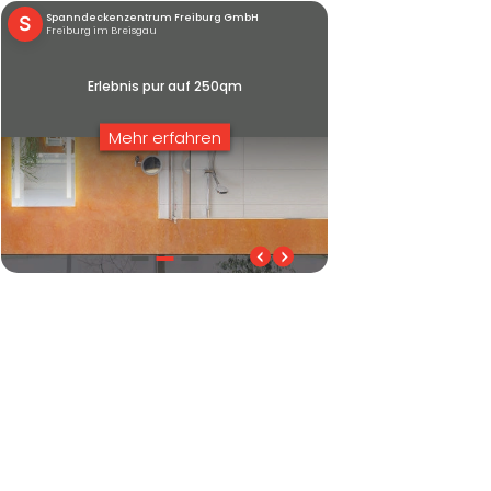
Spanndeckenzentrum Freiburg GmbH
S
Freiburg im Breisgau
Erlebnis pur auf 250qm
Mehr erfahren
Erlebnis pur auf 250qm
Räume erleben