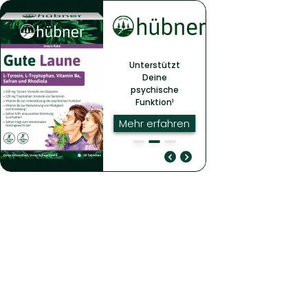
Unterstützt
Deine
psychische
Funktion¹
Mehr erfahren
Unterstützt Deine
Reduziert Müdigkeit
psychische Funktion¹
und Ermüdung¹