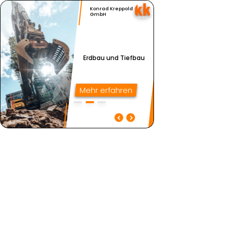
Konrad Kreppold
GmbH
Erdbau und Tiefbau
Mehr erfahren
Erdbau und Tiefbau
Asbestrückbau,
Altlastensanierung