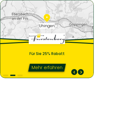
Uhingen
Für Sie 25% Rabatt
Nachtwäsche. Bademo
Frühjahrsmode.
Für Sie 25% Rabatt
Mehr erfahren