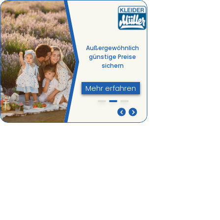
Außer­ge­wöhnlich
günstige Preise
sichern
Mehr erfahren
Außergewöhnlich
Gut beraten, gut
günstige Preise
bedient, gut gekauft
sichern