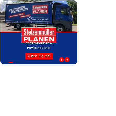
Abdeckhauben &
Schirme & Werbeba
Pavillondächer
Abdeckhauben &
Pavillondächer
Rufen Sie an!