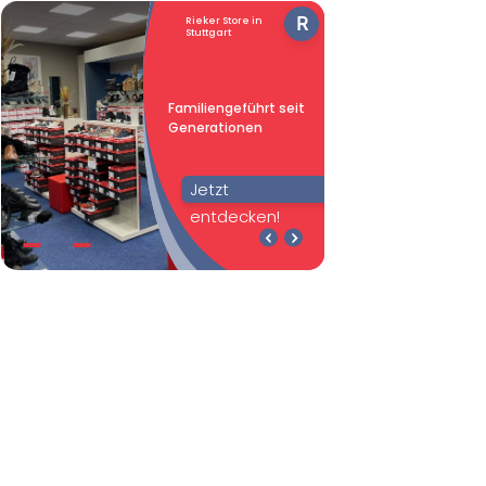
R
Rieker Store in
Stuttgart
Famili­en­geführt seit
Generationen
Jetzt
entdecken!
Familiengeführt seit
Vertrauen
Generationen
durch Erfahrung